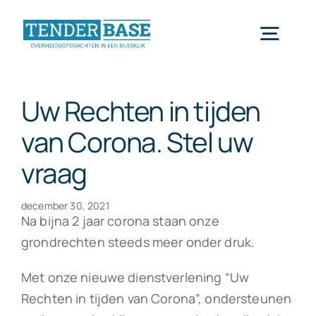
Ga
naar
Toggl
inhoud
Navig
Home
Uw Rechten in tijden
van Corona. Stel uw
Tenderbase
vraag
Blog
december 30, 2021
Na bijna 2 jaar corona staan onze
grondrechten steeds meer onder druk.
Contacteer ons
Met onze nieuwe dienstverlening “Uw
Rechten in tijden van Corona”, ondersteunen