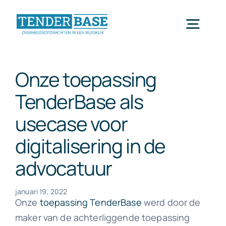
Ga
naar
Toggl
inhoud
Navig
Home
Onze toepassing
TenderBase als
Tenderbase
usecase voor
digitalisering in de
Blog
advocatuur
Contacteer ons
januari 19, 2022
Onze
toepassing TenderBase
werd door de
maker van de achterliggende toepassing