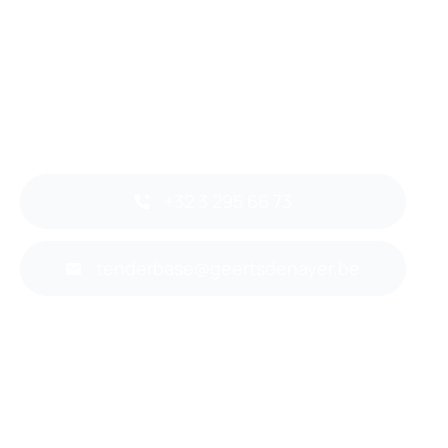
+32 3 295 66 73
tenderbase@geertsdenayer.be
Back to top