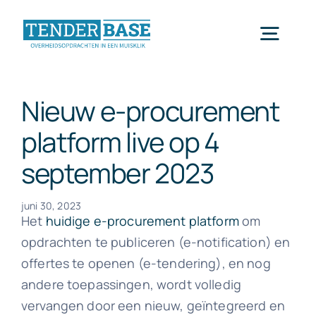
Ga
naar
Toggl
inhoud
Navig
Home
Nieuw e-procurement
platform live op 4
Tenderbase
september 2023
Blog
juni 30, 2023
Het
huidige e-procurement platform
om
opdrachten te publiceren (e-notification) en
Contacteer ons
offertes te openen (e-tendering), en nog
andere toepassingen, wordt volledig
vervangen door een nieuw, geïntegreerd en